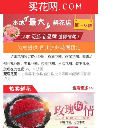
为您提供:四川泸州花圈预定
泸州花圈预定提供花圈、殡葬花圈、殡仪花圈、四川泸
州葬礼花圈、丧礼花圈、祭奠花圈、吊唁花圈、丧事花圈、
您现在的位置:
四川
>
泸州
白事花圈、哀思花圈、公祭花圈、花篮、殡葬花篮、葬礼花
配送范围：
古蔺县
叙永县
合江县
龙马潭区
纳溪区
江阳区
篮、吊唁花篮、悼念花篮、丧事花篮、祭奠花束、吊唁花
泸县
束、遗像托花、灵堂布置制作及花圈速递服务的实体花圈
热卖鲜花
查看更多>>
店。网上订购花圈让远在异地的亲友突破时空的阻隔去缅
怀、祭奠已故亲朋好友，让他们在通往天路的旅程一路走
好！
泸州花圈预定服务项目：
提供网上订花送花、鲜花、蛋
糕、花篮、花圈、果篮，公仔，巧克力，绿植，会议用花，
展会用花，节日用花等订购，您只要通过网上下好订单，我
们会安排泸州附近连锁花店及时送出，并由总部提供售后服