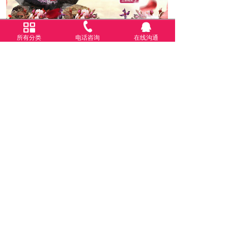
务。为保证客户的利益，所有的商品订购流程均在本网站统
一完成，多谢！
配送范围:
订货流程：
新品蛋糕
所有分类
电话咨询
查看更多>>
在线沟通
浏览商品→点击购买→注册或直接购买→填写订单→选择支
付方式--成功提交→配送店按您要求送货上门
注意事项：
1、泸州市区可以做到最快3小时送货上门（郊区需另外加收
运费），但请尽量提前24小时订货，以保证我们有充分的时
间安排送货。
2、正常配送时间为：8：30—21：00（乡镇晚上不配送），
17：00以后订购的商品系统会转到第二天安排！
3、每张订单的确认、配送和收货人签收状况，送货人可在每
个环节查询自己的订花状态。
4、泸州市区免费送货上门，泸州乡镇需加收路费（30-80
元）部分乡镇及郊县仍无法送达，订购之前提跟客服联系
精品花篮
查看更多>>